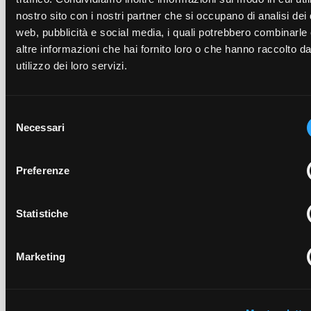
Ricambi
nostro sito con i nostri partner che si occupano di analisi dei 
web, pubblicità e social media, i quali potrebbero combinarle
Carro mobile GD 175mm
(CGD175.L)
altre informazioni che hai fornito loro o che hanno raccolto da
Portaganasce GD 175mm
(PGD175.L)
utilizzo dei loro servizi.
Carro mobile GD 175mm
(CGD175.N)
Carro mobile GD 175mm
(CGD175.M)
Portaganasce GD 175mm
(PGD175.N)
Selezione
Portaganasce GD 175mm
(PGD175.M)
Necessari
del
consenso
Preferenze
Richiedi un preventivo per il
prodotto
Statistiche
Compila il modulo per inviarci una richiesta
Marketing