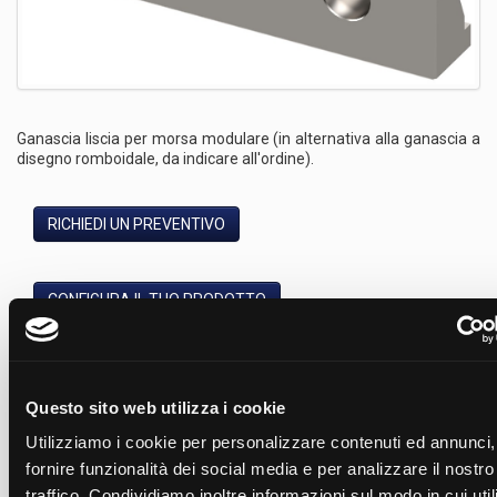
Ganascia liscia per morsa modulare (in alternativa alla ganascia a
disegno romboidale, da indicare all'ordine).
RICHIEDI UN PREVENTIVO
CONFIGURA IL TUO PRODOTTO
Modelli
Nome
Codice
B
Codice
H
Questo sito web utilizza i cookie
Ganascia discendente liscia 175mm
98
60
GLD175
50
Utilizziamo i cookie per personalizzare contenuti ed annunci,
fornire funzionalità dei social media e per analizzare il nostro
traffico. Condividiamo inoltre informazioni sul modo in cui utili