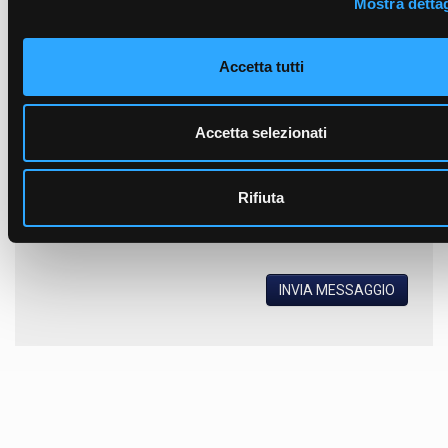
Mostra dettag
Accetta tutti
Accetta selezionati
Rifiuta
Ho letto
l'informativa sulla privacy
e accetto il trattamento dei
dati personali.
INVIA MESSAGGIO