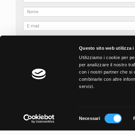
Questo sito web utilizza i
Utilizziamo i cookie per pe
per analizzare il nostro tra
con i nostri partner che si
combinarle con altre inform
servizi.
B.R.P. s.r.l.
Selezione
Necessari
del
via G. Zanelli, 13 - 25036 - Palazzolo sull’Oglio (BS)
Tel: +39 030 2039911 | Fax: +39 030 6480120
|
Mail:
info@brpsrl.it
consenso
P.IVA e C.F. 03194960989 | REA BS – 513500 | Capitale Sociale 10.0