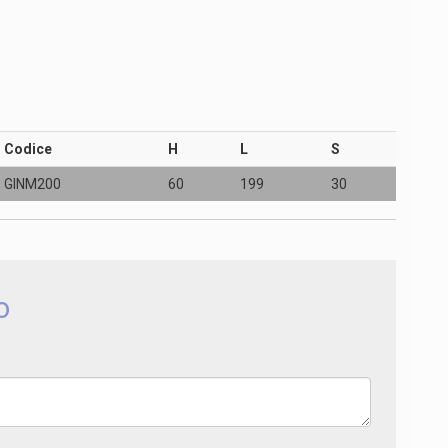
Codice
H
L
S
GINM200
60
199
30
o