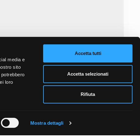
informativa sulla privacy
e accetto il trattamento dei dati personali.
Accetta tutti
cial media e
INVIA MESSAGGIO
nostro sito
Accetta selezionati
i potrebbero
ei loro
Rifiuta
Mostra dettagli
© 2026 - powered by
Lumi
Privacy & Trattamento dati
|
Cookie