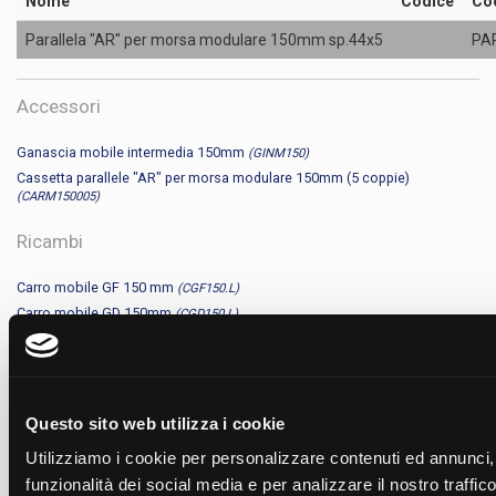
Nome
Codice
Co
Parallela "AR" per morsa modulare 150mm sp.44x5
PA
Accessori
Ganascia mobile intermedia 150mm
(GINM150)
Cassetta parallele "AR" per morsa modulare 150mm (5 coppie)
(CARM150005)
Ricambi
Carro mobile GF 150 mm
(CGF150.L)
Carro mobile GD 150mm
(CGD150.L)
Portaganasce GF 150mm
(PGF150.L)
Portaganasce GD 150mm
(PGD150.L)
Carro mobile GF 150 mm
(CGF150.N)
Carro mobile GF 150 mm
(CGF150.M)
Questo sito web utilizza i cookie
Carro mobile GD 150mm
(CGD150.N)
Utilizziamo i cookie per personalizzare contenuti ed annunci, 
Carro mobile GD 150mm
(CGD150.M)
funzionalità dei social media e per analizzare il nostro traffi
Portaganasce GF 150mm
(PGF150.N)