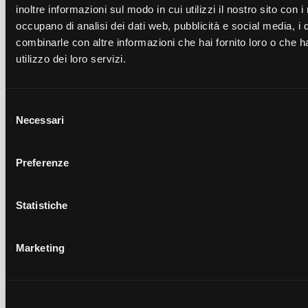
inoltre informazioni sul modo in cui utilizzi il nostro sito con i
Portaganasce GF 150mm
(PGF150.M)
occupano di analisi dei dati web, pubblicità e social media, i 
Portaganasce GD 150mm
(PGD150.N)
combinarle con altre informazioni che hai fornito loro o che h
Portaganasce GD 150mm
(PGD150.M)
utilizzo dei loro servizi.
Selezione
Richiedi un preventivo per il
Necessari
del
prodotto
consenso
Compila il modulo per inviarci una richiesta
Preferenze
Statistiche
Marketing