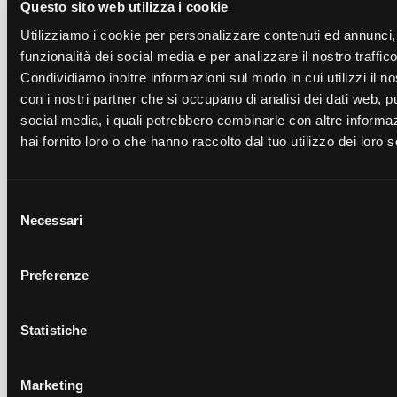
Questo sito web utilizza i cookie
Ricambi
Utilizziamo i cookie per personalizzare contenuti ed annunci, 
funzionalità dei social media e per analizzare il nostro traffico
Carro mobile GF 150 mm
(CGF150.L)
Condividiamo inoltre informazioni sul modo in cui utilizzi il no
Portaganasce GF 150mm
(PGF150.L)
con i nostri partner che si occupano di analisi dei dati web, pu
Carro mobile GF 150 mm
(CGF150.N)
social media, i quali potrebbero combinarle con altre informa
Carro mobile GF 150 mm
(CGF150.M)
hai fornito loro o che hanno raccolto dal tuo utilizzo dei loro s
Portaganasce GF 150mm
(PGF150.N)
Portaganasce GF 150mm
(PGF150.M)
Selezione
Necessari
del
consenso
Richiedi un preventivo per il
Preferenze
prodotto
Compila il modulo per inviarci una richiesta
Statistiche
Marketing