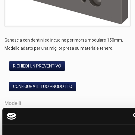
Ganascia con dentini ed incudine per morsa modulare 150mm.
Modello adatto per una miglior presa su materiale tenero.
RICHIEDI UN PREVENTIVO
CONFIGURA IL TUO PRODOTTO
Modelli
Nome
Codice
B
C
Codice
D
Ganascia fissa "Caiman" 150mm
80
50
3
GFF150
3