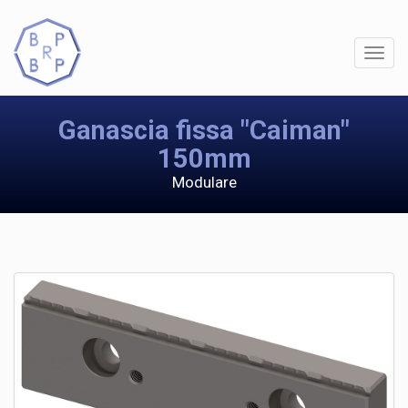
Ganascia fissa "Caiman"
150mm
Modulare