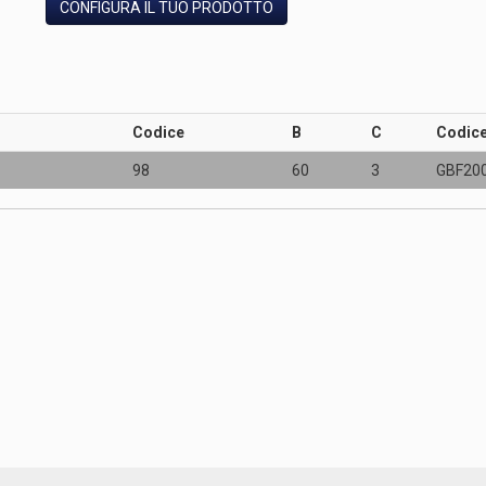
CONFIGURA IL TUO PRODOTTO
Codice
B
C
Codic
98
60
3
GBF20