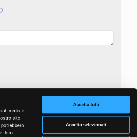
o
informativa sulla privacy
e accetto il trattamento dei dati personali.
Accetta tutti
cial media e
INVIA MESSAGGIO
nostro sito
Accetta selezionati
i potrebbero
ei loro