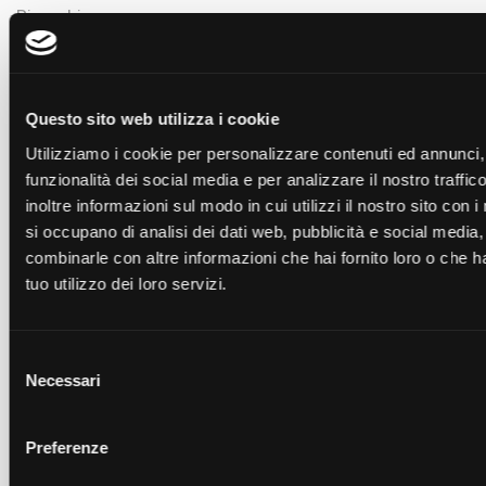
Ricambi
Carro mobile GD 175mm
(CGD175.L)
Portaganasce GD 175mm
(PGD175.L)
Carro mobile GD 175mm
(CGD175.N)
Questo sito web utilizza i cookie
Carro mobile GD 175mm
(CGD175.M)
Utilizziamo i cookie per personalizzare contenuti ed annunci, 
Portaganasce GD 175mm
(PGD175.N)
funzionalità dei social media e per analizzare il nostro traffi
Portaganasce GD 175mm
(PGD175.M)
inoltre informazioni sul modo in cui utilizzi il nostro sito con i
si occupano di analisi dei dati web, pubblicità e social media,
combinarle con altre informazioni che hai fornito loro o che h
tuo utilizzo dei loro servizi.
Richiedi un preventivo per il
prodotto
Selezione
Compila il modulo per inviarci una richiesta
Necessari
del
consenso
Preferenze