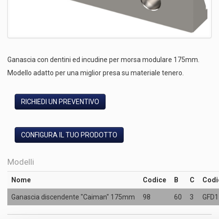
Ganascia con dentini ed incudine per morsa modulare 175mm.
Modello adatto per una miglior presa su materiale tenero.
RICHIEDI UN PREVENTIVO
CONFIGURA IL TUO PRODOTTO
Modelli
Nome
Codice
B
C
Codi
Ganascia discendente "Caiman" 175mm
98
60
3
GFD1