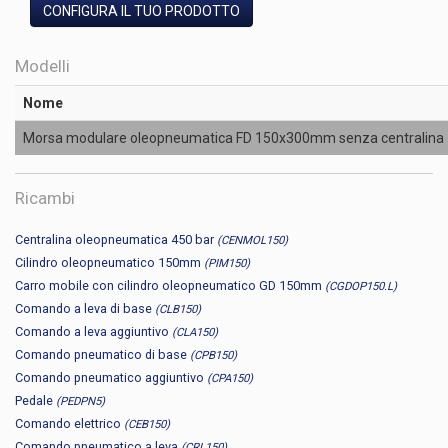
CONFIGURA IL TUO PRODOTTO
Modelli
Nome
Morsa modulare oleopneumatica FD 150x300mm senza centralina
Ricambi
Centralina oleopneumatica 450 bar
(CENMOL150)
Cilindro oleopneumatico 150mm
(PIM150)
Carro mobile con cilindro oleopneumatico GD 150mm
(CGDOP150.L)
Comando a leva di base
(CLB150)
Comando a leva aggiuntivo
(CLA150)
Comando pneumatico di base
(CPB150)
Comando pneumatico aggiuntivo
(CPA150)
Pedale
(PEDPN5)
Comando elettrico
(CEB150)
Comando pneumatico a leva
(CRL150)