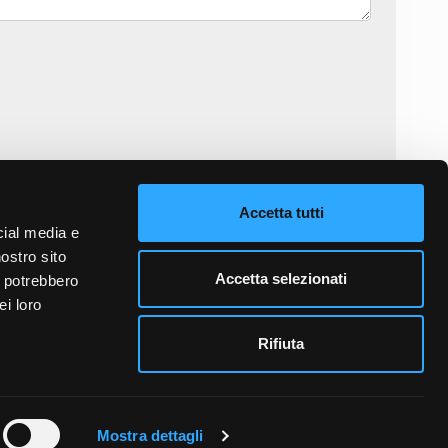
informativa sulla privacy
e accetto il trattamento dei dati personali.
Accetta tutti
cial media e
INVIA MESSAGGIO
nostro sito
Accetta selezionati
i potrebbero
ei loro
Rifiuta
Mostra dettagli