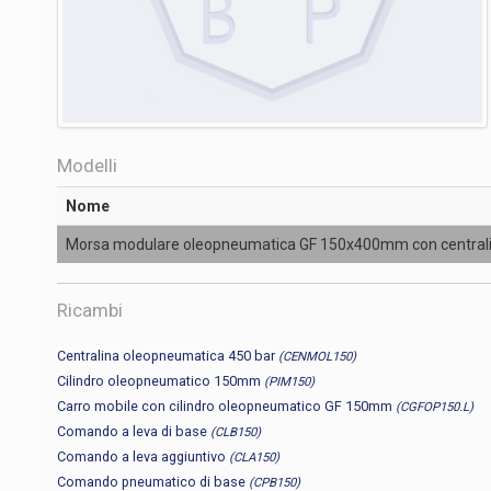
Modelli
Nome
Morsa modulare oleopneumatica GF 150x400mm con central
Ricambi
Centralina oleopneumatica 450 bar
(CENMOL150)
Cilindro oleopneumatico 150mm
(PIM150)
Carro mobile con cilindro oleopneumatico GF 150mm
(CGFOP150.L)
Comando a leva di base
(CLB150)
Comando a leva aggiuntivo
(CLA150)
Comando pneumatico di base
(CPB150)