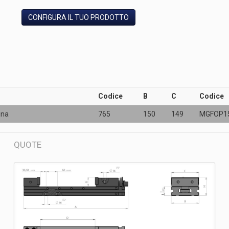
CONFIGURA IL TUO PRODOTTO
Codice
B
C
Codice
ina
765
150
149
MGFOP1
QUOTE