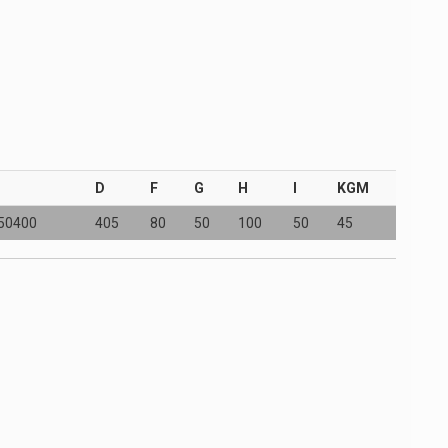
D
F
G
H
I
KGM
50400
405
80
50
100
50
45