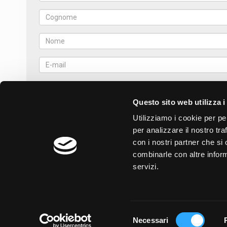
Questo sito web utilizza i
Utilizziamo i cookie per pe
per analizzare il nostro tra
con i nostri partner che si
combinarle con altre inform
servizi.
B.R.P. s.r.l.
Selezione
Necessari
del
via G. Zanelli, 13 - 25036 - Palazzolo sull’Oglio (BS)