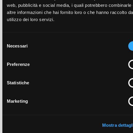
web, pubblicità e social media, i quali potrebbero combinarle
Carro mobile GF 125 mm
(CGF125.L)
altre informazioni che hai fornito loro o che hanno raccolto da
Portaganasce GF 125mm
(PGF125.L)
utilizzo dei loro servizi.
Carro mobile GF 125 mm
(CGF125.N)
Carro mobile GF 125 mm
(CGF125.M)
Portaganasce GF 125mm
(PGF125.N)
Selezione
Portaganasce GF 125mm
Necessari
(PGF125.M)
del
consenso
Preferenze
Richiedi un preventivo per il
Statistiche
prodotto
Compila il modulo per inviarci una richiesta
Marketing
Mostra dettagl