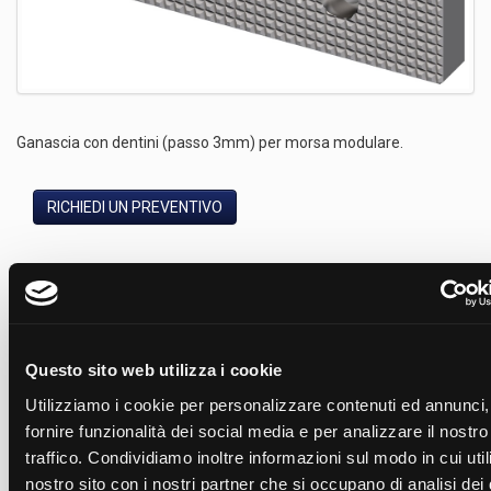
Ganascia con dentini (passo 3mm) per morsa modulare.
RICHIEDI UN PREVENTIVO
CONFIGURA IL TUO PRODOTTO
Modelli
Questo sito web utilizza i cookie
Nome
Codice
B
Codice
H
Utilizziamo i cookie per personalizzare contenuti ed annunci,
Ganascia fissa con dentini 125mm
62
40
GDF125
32
fornire funzionalità dei social media e per analizzare il nostro
traffico. Condividiamo inoltre informazioni sul modo in cui utili
nostro sito con i nostri partner che si occupano di analisi dei 
Ricambi