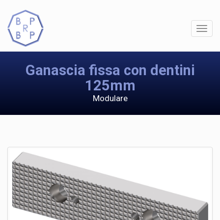
Ganascia fissa con dentini
125mm
Modulare