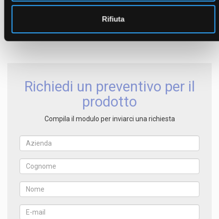
Gruppo vite 125mm
(GRVM125)
Chiocciola 125mm
(CHM125)
Rifiuta
Lardone corto 125mm
(LCM125)
Lardone lungo 125mm
(LAM125)
Richiedi un preventivo per il
prodotto
Compila il modulo per inviarci una richiesta