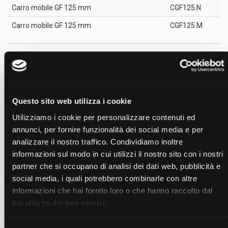
Carro mobile GF 125 mm
CGF125.N
Carro mobile GF 125 mm
CGF125.M
Accessori
Ganascia fissa a "V" 125mm
(GVF125)
Ganascia fissa con dentini 125mm
(GDF125)
Questo sito web utilizza i cookie
Ganascia fissa con gradino 125mm
(GRF125)
Ganascia fissa liscia 125mm
(GLF125)
Utilizziamo i cookie per personalizzare contenuti ed
Ganascia fissa rigata 125mm
(GNF125)
annunci, per fornire funzionalità dei social media e per
Ganascia fissa a disegno romboidale 125mm
(GMF125)
analizzare il nostro traffico. Condividiamo inoltre
Parallela "AR" per morsa modulare 125mm sp.24x5
(PARM125245)
informazioni sul modo in cui utilizzi il nostro sito con i nostri
Modulo di prolunga 125mm
(MPC125)
partner che si occupano di analisi dei dati web, pubblicità e
Modulo di prolunga con carro GF 125mm
(MPCGF125)
social media, i quali potrebbero combinarle con altre
Chiave a pipa es. 19mm modulare 125mm
(PIP019)
informazioni che hai fornito loro o che hanno raccolto dal
Parallela "AR" per morsa modulare 125mm sp.29x5
(PARM125295)
tuo utilizzo dei loro servizi.
Parallela "AR" per morsa modulare 125mm sp.34x5
(PARM125345)
Cassetta parallele "AR" per morsa modulare 125mm (3 coppie)
(CARM125005)