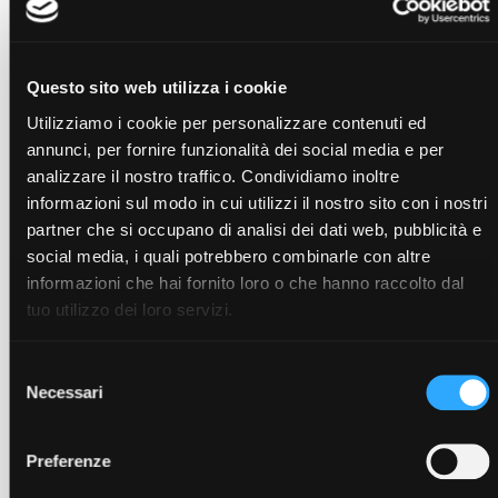
Staffa laterale normale 125mm
STM12514
Staffa laterale normale 125mm
STM12516
Questo sito web utilizza i cookie
Staffa laterale normale 125mm
STM12518
Utilizziamo i cookie per personalizzare contenuti ed
Staffa laterale normale 125mm
STM12520
annunci, per fornire funzionalità dei social media e per
analizzare il nostro traffico. Condividiamo inoltre
Staffa laterale normale 125mm
STM12522
informazioni sul modo in cui utilizzi il nostro sito con i nostri
partner che si occupano di analisi dei dati web, pubblicità e
Accessori
social media, i quali potrebbero combinarle con altre
informazioni che hai fornito loro o che hanno raccolto dal
Staffa laterale normale 125mm
(STM12512)
tuo utilizzo dei loro servizi.
Staffa laterale normale 125mm
(STM12514)
Staffa laterale normale 125mm
(STM12516)
Selezione
Staffa laterale normale 125mm
(STM12518)
Necessari
Staffa laterale normale 125mm
del
(STM12520)
Staffa laterale normale 125mm
(STM12522)
consenso
Modulo di prolunga 125mm
(MPC125)
Preferenze
Modulo di prolunga con carro GF 125mm
(MPCGF125)
Modulo di prolunga con carro GD 125mm
(MPCGD125)