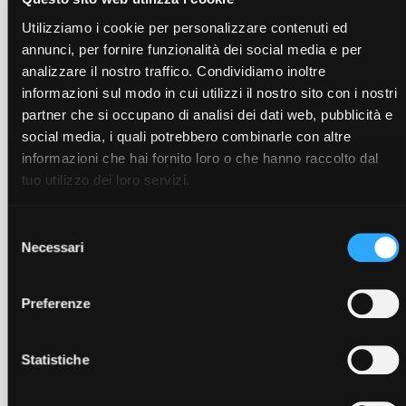
Modulo di prolunga 125mm
125
MPC125
40
210
Utilizziamo i cookie per personalizzare contenuti ed
annunci, per fornire funzionalità dei social media e per
Accessori
analizzare il nostro traffico. Condividiamo inoltre
informazioni sul modo in cui utilizzi il nostro sito con i nostri
Staffa laterale normale 125mm
(STM12512)
partner che si occupano di analisi dei dati web, pubblicità e
Staffa laterale normale 125mm
(STM12514)
social media, i quali potrebbero combinarle con altre
Staffa laterale normale 125mm
(STM12516)
informazioni che hai fornito loro o che hanno raccolto dal
Staffa laterale normale 125mm
(STM12518)
tuo utilizzo dei loro servizi.
Staffa laterale normale 125mm
(STM12520)
Staffa laterale normale 125mm
(STM12522)
Selezione
Staffa laterale per banchine tenere 125mm
(STTM12512)
Necessari
del
Staffa laterale per banchine tenere 125mm
(STTM12514)
consenso
Staffa laterale per banchine tenere 125mm
(STTM12516)
Staffa laterale per banchine tenere 125mm
(STTM12518)
Preferenze
Staffa laterale per banchine tenere 125mm
(STTM12520)
Staffa laterale per banchine tenere 125mm
(STTM12522)
Statistiche
Tassello cava 12mm
(TTM012)
Agganci 125mm (coppia)
(AGG125)
Modulo di prolunga con carro GF 125mm
(MPCGF125)