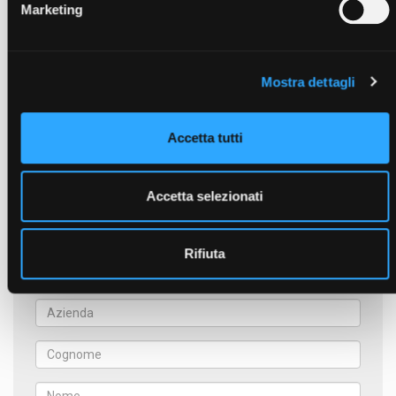
Marketing
Tassello cava 14mm
(TTM014)
Tassello cava 16mm
(TTM016)
Tassello cava 18mm
(TTM018)
Tassello cava 20mm
(TTM020)
Mostra dettagli
Tassello cava 22mm
(TTM022)
Modulo di prolunga con carro GD 125mm
(MPCGD125)
Accetta tutti
Accetta selezionati
Richiedi un preventivo per il
prodotto
Rifiuta
Compila il modulo per inviarci una richiesta